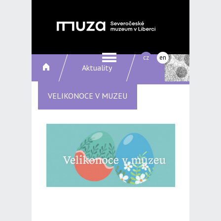
cz
en
Aktuality
VELIKONOCE V MUZEU