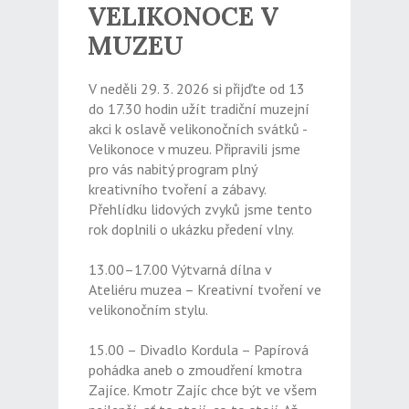
VELIKONOCE V
MUZEU
V neděli 29. 3. 2026 si přijďte od 13
do 17.30 hodin užít tradiční muzejní
akci k oslavě velikonočních svátků -
Velikonoce v muzeu. Připravili jsme
pro vás nabitý program plný
kreativního tvoření a zábavy.
Přehlídku lidových zvyků jsme tento
rok doplnili o ukázku předení vlny.
13.00–17.00 Výtvarná dílna v
Ateliéru muzea – Kreativní tvoření ve
velikonočním stylu.
15.00 – Divadlo Kordula – Papírová
pohádka aneb o zmoudření kmotra
Zajíce. Kmotr Zajíc chce být ve všem