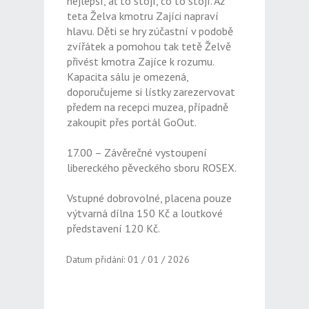
nejlepší, ať to stojí, co to stojí. Až
teta Želva kmotru Zajíci napraví
hlavu. Děti se hry zúčastní v podobě
zvířátek a pomohou tak tetě Želvě
přivést kmotra Zajíce k rozumu.
Kapacita sálu je omezená,
doporučujeme si lístky zarezervovat
předem na recepci muzea, případně
zakoupit přes portál GoOut.
17.00 – Závěrečné vystoupení
libereckého pěveckého sboru ROSEX.
Vstupné dobrovolné, placena pouze
výtvarná dílna 150 Kč a loutkové
představení 120 Kč.
Datum přidání: 01 / 01 / 2026