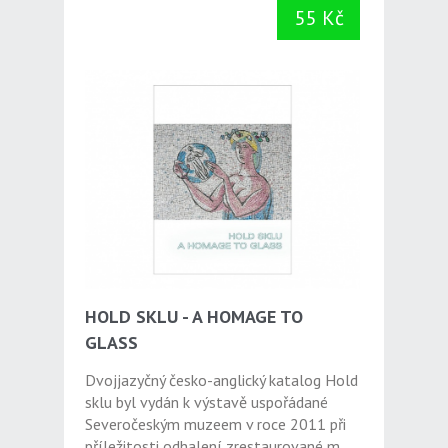
55 Kč
HOLD SKLU - A HOMAGE TO
GLASS
Dvojjazyčný česko-anglický katalog Hold
sklu byl vydán k výstavě uspořádané
Severočeským muzeem v roce 2011 při
příležitosti odhalení zrestaurované m...