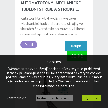
AUTOMATOFONY: MECHANICKÉ
HUDEBNÍ STROJE A STROJKY ...
Katalog, který byl vydán k výstavě
Mechanické hudební stroje a strojky ve
sbírkách Severočeského muzea v Liberci,
dokumentuje historii získávání a ro...
Detail
50 Kč
Cookies
Webové stránky používají cookies, díky kterým je prohlížení
stránek příjemnější a snazší. Ke zpracování některých cookies
potřebujeme od vás souhlas, který dáte kliknutím na "Přijmout
vše", nebo nastavte jednotlivě v "Nastavení souborů cookie“.
zde
Více informací najdete
.
Zamítnout vše
Nastavení souborů cookie
Přijmout vše