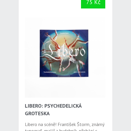
75 Kč
LIBERO: PSYCHEDELICKÁ
GROTESKA
Libero na scéně! František Štorm, známý
typograf, malíř a hudebník, přichází s